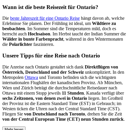
Wann ist die beste Reisezeit für Ontario?
Die
beste Jahreszeit für eine Ontario Reise
hängt davon ab, welche
Erlebnisse Sie planen. Der Frühling ist ideal, um
Wildtiere zu
beobachten
. Im Sommer sind die Temperaturen mild, doch es
herrscht auch
Hochsaison
. Im Herbst taucht der Indian Summer die
Wälder in bunte Farbenpracht
, während in den Wintermonaten
die
Polarlichter
faszinieren.
Unsere Tipps für eine Reise nach Ontario
Die Anreise nach Ontario gestaltet sich dank
Direktflügen von
Österreich, Deutschland und der Schweiz
unkompliziert. In den
Metropolen
Ottawa
und Toronto befinden sich die wichtigsten
internationalen Flughäfen der kanadischen Provinz. Ab München,
Wien und Zürich beträgt die durchschnittliche Reisedauer nach
Ottawa mit einem Stopp jeweils
11 Stunden
. Kanada verfügt über
sechs Zeitzonen, von denen zwei in Ontario
liegen. Im Großteil
der Provinz ist die Eastern Standard Time (EST) in Gebrauch; im
Westen ticken die Uhren nach der Central Standard Time (CST).
Fliegen Sie
von Deutschland nach Toronto
, drehen Sie die Zeit
von der Central European Time (CET) neun Stunden zurück
.
Mehr lesen