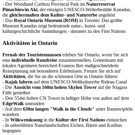
- Der Woodland Caribou Provincal Park im
Naturreservat
Pimachiowin Aki
, der einzigen UNESCO-Welterbestätte Kanadas,
die
gleichermaßen dem Kultur- und Naturerbe
angehört
- Das
Royal Ontario Museum (ROM)
in Toronto: Das größte
Museum Kanadas zeigt bedeutende natur-, kunst- und
kulturgeschichtliche Sammlungen - darunter zu den First Nations
Aktivitäten in Ontario
Fernab der Touristenmassen
erleben Sie Ontario, wenn Sie sich
eine
individuelle Rundreise
zusammenstellen. Gemeinsam mit
lokalen Agenturen bereichert Evaneos Ihre maßgeschneiderte
Reiseplanung mit besonderen Erlebnissen. Freuen Sie sich auf
Aktivitäten
, die Sie an die schönsten Orte in Ontario führen:
-
Kajak fahren
auf dem UNESCO-Weltkulturerbe Rideau Canal
- Die
Aussicht vom 160m hohen Skylon Tower
auf die Niagara
Fälle genießen
- Den 554m hohen CN Tower in luftiger Höhe von außen auf dem
EdgeWalk
umrunden
- Auf dem
630m langen "Walk in the Clouds"
unter Baumwipfeln
wandern
- In
Wiikwemkoong
in die
Kultur der First Nations
eintauchen
- In unberührten Naturlandschaften Elchen, Bären und Karibus
begegnen