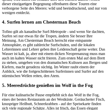
dieser einzigartigen Begegnung offenbaren diese Touren eine
verborgene Seite des Meeres: wild und beeindruckend, und nur von
wenigen entdeckt.
4. Surfen lernen am Chesterman Beach
Tofino gilt als kanadische Surf-Metropole - und wenn Sie dachten,
Surfen sei nur etwas für die Tropen, ändern Sie besser Ihre
Meinung. Am Chesterman Beach herrscht eine entspannte
Atmosphäre, es gibt zahlreiche Surfschulen, und die lokalen
Lehrerinnen und Lehrer geben ihre Leidenschaft gerne weiter. Das
Wasser ist kalt, ja, aber mit einem dicken Neoprenanzug muss man
auch im kalten Wasser nicht frieren. Zum ersten Mal auf dem Brett
zu stehen, umgeben von den dramatischen Kulissen aus Bergen und
Kiefern, macht geradezu süchtig. Im Winter raubt einem der
Anblick, wie die fortgeschrittenen Surferinnen und Surfer auf den
stürmischen Wellen reiten, den Atem.
5. Meeresfrüchte genießen im Wolf in the Fog
Für eine kulinarische Pause empfiehlt sich das Wolf in the Fog,
eines der besten Restaurants an der Westküste. Geräucherter Fisch,
knuspriger Heilbutt, Schneekrabben - auf der Speisekarte finden
sich viele regionale Schätze. Alles ist frisch, das Essen elegant