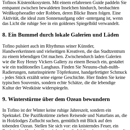
Tofinos Küstenökosystem. Mit einem erfahrenen Guide paddeln Sie
entspannt zwischen bewaldeten Inselchen hindurch, beobachten
Weißkopfseeadler oder Robben, deren Blicke Ihnen folgen. Eine
Aktivität, die ideal zum Sonnenaufgang oder -untergang ist, wenn
das Licht die ruhige See in ein goldenes Spiegelbild verwandelt.
8. Ein Bummel durch lokale Galerien und Läden
Tofino pulsiert auch im Rhythmus seiner Künstler,
Handwerkerinnen und vielseitigen Kreativen, die das Stadtzentrum
zu einem lebendigen Ort machen. Zwischendurch laden Galerien
wie die Roy Henry Vickers Gallery zu einem Besuch ein, gestaltet
wie ein traditionelles Langhaus. Finden Sie Neuunu-chah-nulth-
Radierungen, naturinspirierte Töpferkunst, handgefertigter Schmuck
- jedes Stück erzählt seine eigene Geschichte. Hier finden Sie keine
typischen Souvenirs, sondern echte Schätze, die die lebendige
Kultur der Westküste widerspiegeln.
9. Winterstürme über dem Ozean bewundern
In Tofino ist der Winter keine ruhige Jahreszeit, sondern ein
Spektakel. Die Pazifikstürme ziehen Reisende und Naturfans an, die
in Holzlodges Zuflucht suchen, gemütlich mit Blick auf den
tobenden Ozean. Stellen Sie sich vor: ein knisterndes Feuer, ein