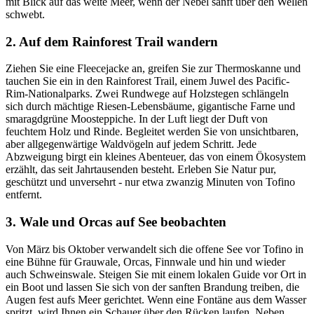
mit Blick auf das weite Meer, wenn der Nebel sanft über den Wellen
schwebt.
2. Auf dem Rainforest Trail wandern
Ziehen Sie eine Fleecejacke an, greifen Sie zur Thermoskanne und
tauchen Sie ein in den Rainforest Trail, einem Juwel des Pacific-
Rim-Nationalparks. Zwei Rundwege auf Holzstegen schlängeln
sich durch mächtige Riesen-Lebensbäume, gigantische Farne und
smaragdgrüne Moosteppiche. In der Luft liegt der Duft von
feuchtem Holz und Rinde. Begleitet werden Sie von unsichtbaren,
aber allgegenwärtige Waldvögeln auf jedem Schritt. Jede
Abzweigung birgt ein kleines Abenteuer, das von einem Ökosystem
erzählt, das seit Jahrtausenden besteht. Erleben Sie Natur pur,
geschützt und unversehrt - nur etwa zwanzig Minuten von Tofino
entfernt.
3. Wale und Orcas auf See beobachten
Von März bis Oktober verwandelt sich die offene See vor Tofino in
eine Bühne für Grauwale, Orcas, Finnwale und hin und wieder
auch Schweinswale. Steigen Sie mit einem lokalen Guide vor Ort in
ein Boot und lassen Sie sich von der sanften Brandung treiben, die
Augen fest aufs Meer gerichtet. Wenn eine Fontäne aus dem Wasser
spritzt, wird Ihnen ein Schauer über den Rücken laufen. Neben