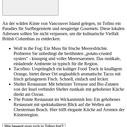
An der wilden Küste von Vancouver Island gelegen, ist Tofino ein
Paradies für Surfbegeisterte und neugierige Gourmets. Diese lokalen
Adressen sollten Sie nicht verpassen, um die kulinarische Vielfalt
British Columbias zu entdecken:
Wolf in the Fog: Ein Muss für frische Meeresfrüchte.
Probieren Sie unbedingt die berühmten „potato-crusted
oysters“ - knusprig und voller Meeresaromen. Das rustikale,
einladende Ambiente ist typisch für die Region.
Tacofino: Ursprünglich ein kultiger Food Truck in knalligem
Orange, bietet dieser Ort unglaublich aromatische Tacos mit
frisch gefangenem Fisch. Schnell, einfach und lecker.
Shelter Restaurant: Mit beheizter Terrasse und Bio-Zutaten
von der Insel verbindet Shelter rustikale mit gehobener Küche
direkt am Ozean.
The Pointe Restaurant im Wickaninnish Inn: Ein gehobenes
Restaurant mit spektakulärem Blick auf die Wellen am
Chesterman Beach. Hier trifft elegante Küche auf Aromen der
Küstenregion.
Wie bewegt man sich in Tofino fort?