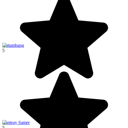
Battambang
5
Banteay Samre
5