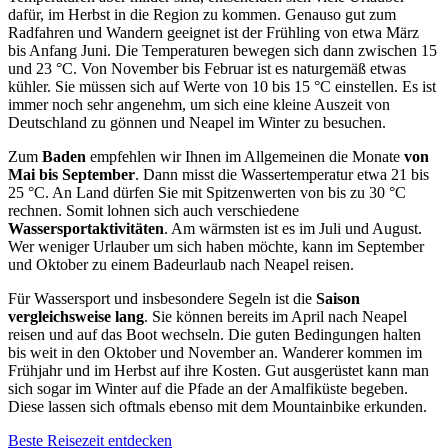
dafür, im Herbst in die Region zu kommen. Genauso gut zum
Radfahren und Wandern geeignet ist der Frühling von etwa März
bis Anfang Juni. Die Temperaturen bewegen sich dann zwischen 15
und 23 °C. Von November bis Februar ist es naturgemäß etwas
kühler. Sie müssen sich auf Werte von 10 bis 15 °C einstellen. Es ist
immer noch sehr angenehm, um sich eine kleine Auszeit von
Deutschland zu gönnen und Neapel im Winter zu besuchen.
Zum
Baden
empfehlen wir Ihnen im Allgemeinen die Monate
von
Mai bis September
. Dann misst die Wassertemperatur etwa 21 bis
25 °C. An Land dürfen Sie mit Spitzenwerten von bis zu 30 °C
rechnen. Somit lohnen sich auch verschiedene
Wassersportaktivitäten
. Am wärmsten ist es im Juli und August.
Wer weniger Urlauber um sich haben möchte, kann im September
und Oktober zu einem Badeurlaub nach Neapel reisen.
Für Wassersport und insbesondere Segeln ist die
Saison
vergleichsweise lang
. Sie können bereits im April nach Neapel
reisen und auf das Boot wechseln. Die guten Bedingungen halten
bis weit in den Oktober und November an. Wanderer kommen im
Frühjahr und im Herbst auf ihre Kosten. Gut ausgerüstet kann man
sich sogar im Winter auf die Pfade an der Amalfiküste begeben.
Diese lassen sich oftmals ebenso mit dem Mountainbike erkunden.
Beste Reisezeit entdecken