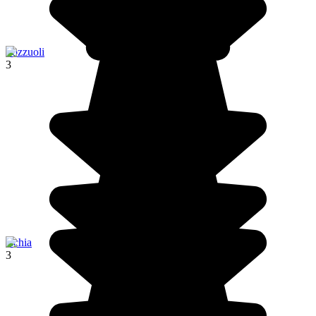
Pozzuoli
3
Ischia
3