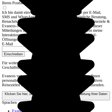
Ihrem Postfach.
Ich bin damit einverstanden, Evaneos-Mitteilungen per E-Mail,
SMS und WhatsApp-Nachricht zu erhalten: Persönliche Beratung,
Benachrichtigungen über meine Reisepläne, alternative Reiseziele &
Evaneos-Nachrichten. Um die Inhalte und die Häufigkeit dieser
Mitteilungen zu personalisieren, kann Evaneos außerdem meine
Interaktionen mit E-Mails analysieren, insbesondere E-Mail-
Öffnungen und Klicks.
E-Mail
Einschreiben
Für weitere Informationen,
lesen Sie unsere Allgemeinen
Geschäftsbedingungen
Evaneos verwendet Ihre personenbezogenen Daten, um Ihnen
personalisierte Informationen zu Ihren Reiseplänen, alternativen
Reisezielen und aktuellen Neuigkeiten von Evaneos zuzusenden.
Klicken Sie hier, um weitere Informationen zur Verarbeitung Ihrer Daten
und zu Ihren Rechten zu erhalten.
Sprachen
Evaneos Schweiz