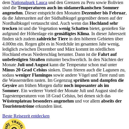
dem
Nationalpark Lauca
und den Grenzen zu Peru sowie Bolivien
sind die
Temperaturen auch im südamerikanischen Sommer
angenehm
. Dieser entspricht den Monaten
Dezember bis Februar
,
da die Jahreszeiten auf der Südhalbkugel gegenüber denen auf der
Nordhalbkugel vertauscht sind. Auch wenn das
Hochland sehr
trocken
ist und die Vegetation
wenig Schatten
bietet, genießen Sie
aufgrund der Höhenlage ein
gemäßigtes Klima
. In dieser Jahreszeit
finden sich zudem
zahlreiche Tiere
in den höheren Gebieten über
4.000m ein. Regen gibt es in Nordchile im gesamten Jahr wenig,
lediglich zwischen Dezember und März kommt im nördlichen
Hochland etwas Niederschlag herunter. Dann ist die
Fahrt auf
unbefestigten Straßen
mitunter beschwerlich. In den Nächten der
Monate
Juli und August
kann die Temperatur schon mal unter
Minus 20 Grad Celsius
sinken. Dann frieren auch die Lagunen zu,
sodass
weniger Flamingos
sowie andere Vögel und Tiere rund um
die Wasserstellen rasten. Im Gegenzug
sprühen und dampfen die
Geysire
am frühen Morgen dafür
noch imposanter als im
Sommer
. Ein weiterer Vorteil der Monate Juli und August sind die
Tagestemperaturen von 18 Grad Celsius, bei denen sich das
Wüstenplateau besonders angenehm
und vor allem
abseits der
Touristenströme
erkunden lässt.
Beste Reisezeit entdecken