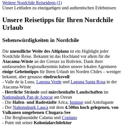
Weitere Nordchile Reiseideen (1)
Unser Leitfaden zu einzigartigen und authentischen Erlebnissen
Unsere Reisetipps für Ihren Nordchile
Urlaub
Sehenswürdigkeiten in Nordchile
Die
unendliche Weite des Altiplano
ist ein Highlight jeder
Nordchile Reise. Bekannt ist das Hochland vor allem für die
Atacama-Wüste
an der Grenze zu Bolivien. Dank ihrer
umfassenden Regionalkenntnis haben unsere lokalen Agenturen
einige Geheimtipps
für Ihren Urlaub im Norden Chiles – weniger
bekannt, aber genauso
eindrucksvoll
:
- Valle de la Luna,
Laguna Verde
und
Laguna Santa Rosa
in der
Atacama-Wüste
-
Herrliche Strände
und
märchenhafte Landschaften
im
Nationalpark Pan de Azucar
am Ozean
- Die
Hafen- und Badestädte
Arica,
Iquique
und Antofagaste
- Der
Nationalpark Lauca
mit dem
4.500m hoch gelegenen, von
Vulkanen umgebenen Chugara-See
- Die Bergbaustädte Calama und
Copiapo
- Putre mit seiner
Kolonialarchitektur