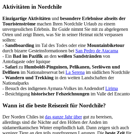
Aktivitäten in Nordchile
Einzigartige Aktivitäten
und
besondere Erlebnisse abseits der
Touristenströme
machen Ihren Nordchile Urlaub zu einem
unvergesslichen Erlebnis. Ihr Guide nimmt Sie mit zu abgelegenen
Orten und zeigt Ihnen, was Sie in seiner Heimat nicht verpassen
sollten:
-
Sandboarding
im Tal des Todes oder eine
Mountainbiketour
durch bizarre Gesteinsformationen bei
San Pedro de Atacama
- Ein
Bad im Pazifik
an den
weißen Sandstränden
von
Antofagaste oder Iquique
-
Safari
zu
Humboldt-Pinguinen, Pelikanen, Seelöwen und
Delfinen
im Nationalreservat bei
La Serena
im südlichen Nordchile
-
Wandern und Trekking
in den weiten Landschaften der
Nationalparks
- Besuch des indigenen Aymara-Volkes im Andendorf
Lirima
- Besichtigung
historischer Felszeichnungen
im Valle del Encanto
Wann ist die beste Reisezeit für Nordchile?
Der Norden Chiles ist
das ganze Jahr über
gut zu bereisen,
allerdings sind die Nächte auf den Höhen der Anden im
südamerikanischen Winter empfindlich kalt. Dann zeigen sich auch
weniger Tiere an den teils zugefrorenen Lagunen. Die
beste Zeit
für