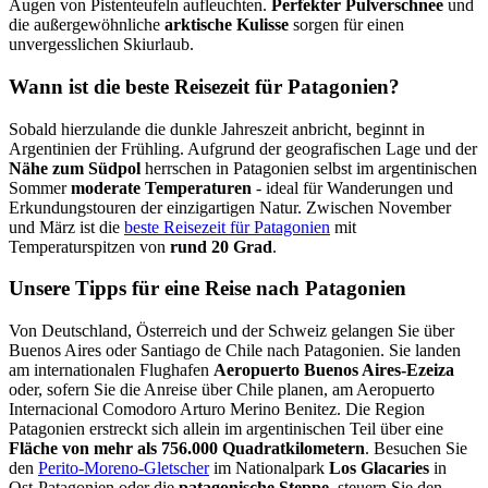
Augen von Pistenteufeln aufleuchten.
Perfekter Pulverschnee
und
die außergewöhnliche
arktische Kulisse
sorgen für einen
unvergesslichen Skiurlaub.
Wann ist die beste Reisezeit für Patagonien?
Sobald hierzulande die dunkle Jahreszeit anbricht, beginnt in
Argentinien der Frühling. Aufgrund der geografischen Lage und der
Nähe zum Südpol
herrschen in Patagonien selbst im argentinischen
Sommer
moderate Temperaturen
- ideal für Wanderungen und
Erkundungstouren der einzigartigen Natur. Zwischen November
und März ist die
beste Reisezeit für Patagonien
mit
Temperaturspitzen von
rund 20 Grad
.
Unsere Tipps für eine Reise nach Patagonien
Von Deutschland, Österreich und der Schweiz gelangen Sie über
Buenos Aires oder Santiago de Chile nach Patagonien. Sie landen
am internationalen Flughafen
Aeropuerto
Buenos Aires-Ezeiza
oder, sofern Sie die Anreise über Chile planen, am Aeropuerto
Internacional Comodoro Arturo Merino Benitez. Die Region
Patagonien erstreckt sich allein im argentinischen Teil über eine
Fläche von mehr als 756.000 Quadratkilometern
. Besuchen Sie
den
Perito-Moreno-Gletscher
im Nationalpark
Los Glacaries
in
Ost-Patagonien oder die
patagonische Steppe
, steuern Sie den