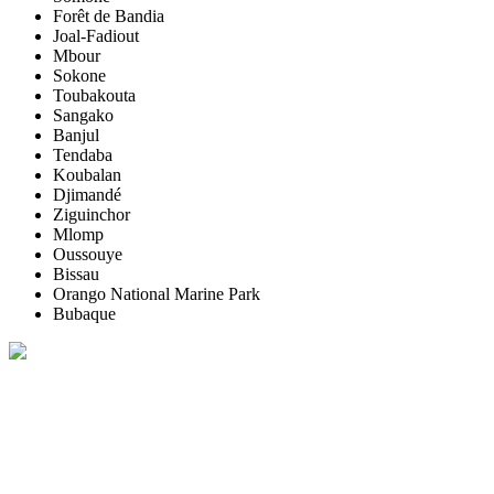
Forêt de Bandia
Joal-Fadiout
Mbour
Sokone
Toubakouta
Sangako
Banjul
Tendaba
Koubalan
Djimandé
Ziguinchor
Mlomp
Oussouye
Bissau
Orango National Marine Park
Bubaque