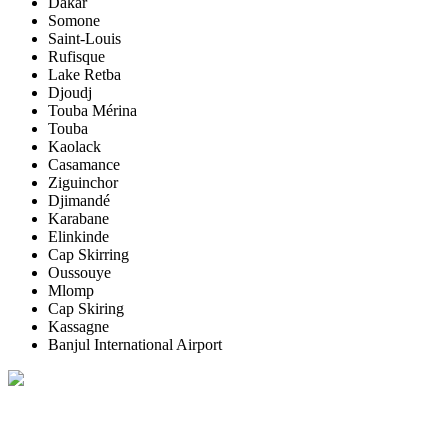
Dakar
Somone
Saint-Louis
Rufisque
Lake Retba
Djoudj
Touba Mérina
Touba
Kaolack
Casamance
Ziguinchor
Djimandé
Karabane
Elinkinde
Cap Skirring
Oussouye
Mlomp
Cap Skiring
Kassagne
Banjul International Airport