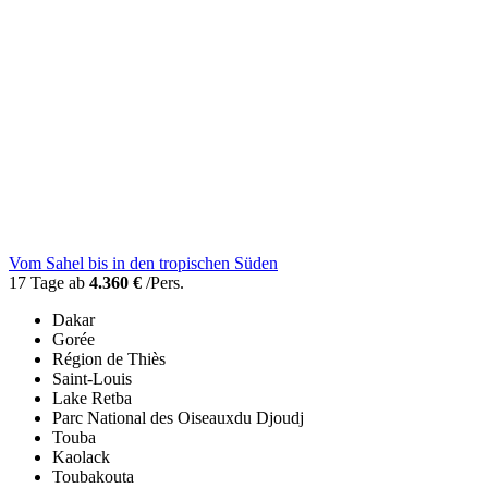
Vom Sahel bis in den tropischen Süden
17 Tage ab
4.360 €
/Pers.
Dakar
Gorée
Région de Thiès
Saint-Louis
Lake Retba
Parc National des Oiseauxdu Djoudj
Touba
Kaolack
Toubakouta