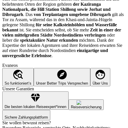
beliebtesten Orten der Region gehören
der Kaziranga
Nationalpark, die Hill Station Shillong sowie Jorhat und
Dibrugarh
. Das
von Teeplantagen umgebene Dibrugarh
gilt als
Tor zu Assam, während das in den Khasi-und-Jaintia-Hügeln
gelegene Shillong
für seine Kalksteinhöhlen und Wasserfälle
bekannt
ist. Sie entscheiden selbst, ob Sie mehr
Zeit in einer der
vielen mittelgroßen Städte Nordostindiens verbringen
oder
lieber die
spektakuläre Natur erkunden
möchten. Dank der
Expertise der lokalen Agenturen und ihrer Reiseideen erwarten Sie
auf einer Rundreise durch Nordostindien
einzigartige und
unvergessliche Erlebnisse
.
Evaneos
So funktioniert’s
Unser Better Trips Versprechen
Über Uns
Unsere Garantien
Die besten lokalen Reiseexpert*innen
Reiseversicherung
Sichere Zahlungsplattform
Sie wollen bewusst reisen?
Besondere Reiseziele, versteckte Orte, Nachhaltigkeitstipps: