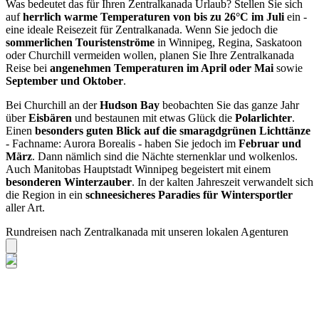
Was bedeutet das für Ihren Zentralkanada Urlaub? Stellen Sie sich
auf
herrlich warme Temperaturen von bis zu 26°C im Juli
ein -
eine ideale Reisezeit für Zentralkanada. Wenn Sie jedoch die
sommerlichen Touristenströme
in Winnipeg, Regina, Saskatoon
oder Churchill vermeiden wollen, planen Sie Ihre Zentralkanada
Reise bei
angenehmen Temperaturen im April oder Mai
sowie
September und Oktober
.
Bei Churchill an der
Hudson Bay
beobachten Sie das ganze Jahr
über
Eisbären
und bestaunen mit etwas Glück die
Polarlichter
.
Einen
besonders guten Blick auf die smaragdgrünen Lichttänze
- Fachname: Aurora Borealis - haben Sie jedoch im
Februar und
März
. Dann nämlich sind die Nächte sternenklar und wolkenlos.
Auch Manitobas Hauptstadt Winnipeg begeistert mit einem
besonderen Winterzauber
. In der kalten Jahreszeit verwandelt sich
die Region in ein
schneesicheres Paradies für Wintersportler
aller Art.
Rundreisen nach Zentralkanada mit unseren lokalen Agenturen