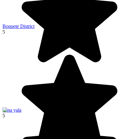
Boquete District
5
kuna yala
5