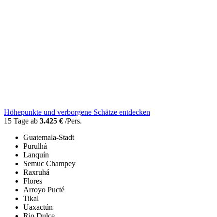
Höhepunkte und verborgene Schätze entdecken
15 Tage ab
3.425 €
/Pers.
Guatemala-Stadt
Purulhá
Lanquín
Semuc Champey
Raxruhá
Flores
Arroyo Pucté
Tikal
Uaxactún
Rio Dulce