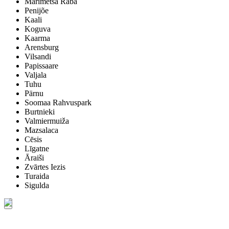
Marimetsa Raba
Penijõe
Kaali
Koguva
Kaarma
Arensburg
Vilsandi
Papissaare
Valjala
Tuhu
Pärnu
Soomaa Rahvuspark
Burtnieki
Valmiermuiža
Mazsalaca
Cēsis
Līgatne
Āraiši
Zvārtes Iezis
Turaida
Sigulda