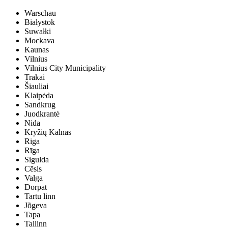
Warschau
Białystok
Suwałki
Mockava
Kaunas
Vilnius
Vilnius City Municipality
Trakai
Šiauliai
Klaipėda
Sandkrug
Juodkrantė
Nida
Kryžių Kalnas
Riga
Rīga
Sigulda
Cēsis
Valga
Dorpat
Tartu linn
Jõgeva
Tapa
Tallinn