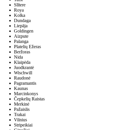
Slītere
Roya
Kolka
Dundaga
Liepāja
Goldingen
Aizpute
Palanga
Platelių Ežeras
Beržoras
Nida
Klaipėda
Juodkrantė
Wischwill
Raudonė
Pagramantis
Kaunas
Marcinkonys
Čepkelių Raistas
Merkinė
Pažaislis
Trakai
Vilnius
Stripeikiai