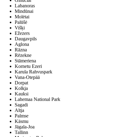
Ginučiai
Labanoras
Mindūnai
Molėtai
Palūšė
Višķi
Ežezers
Daugavpils
Aglona
Rāzna
Rēzekne
Stāmeriena
Kornetu Ezeri
Karula Rahvuspark
Vana-Otepää
Dorpat
Kolkja
Kauksi
Lahemaa National Park
Sagadi
Altja
Palmse
Käsmu
Jägala-Joa
Tallinn