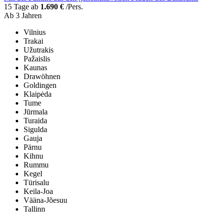
15 Tage ab
1.690 €
/Pers.
Ab 3 Jahren
Vilnius
Trakai
Užutrakis
Pažaislis
Kaunas
Drawöhnen
Goldingen
Klaipėda
Tume
Jūrmala
Turaida
Sigulda
Gauja
Pärnu
Kihnu
Rummu
Kegel
Türisalu
Keila-Joa
Vääna-Jõesuu
Tallinn