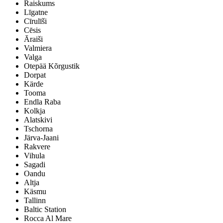
Raiskums
Līgatne
Cīrulīši
Cēsis
Āraiši
Valmiera
Valga
Otepää Kõrgustik
Dorpat
Kärde
Tooma
Endla Raba
Kolkja
Alatskivi
Tschorna
Järva-Jaani
Rakvere
Vihula
Sagadi
Oandu
Altja
Käsmu
Tallinn
Baltic Station
Rocca Al Mare