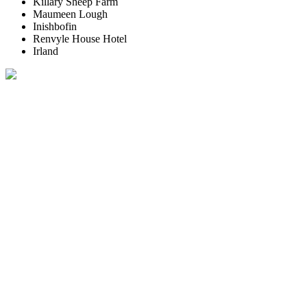
Killary Sheep Farm
Maumeen Lough
Inishbofin
Renvyle House Hotel
Irland