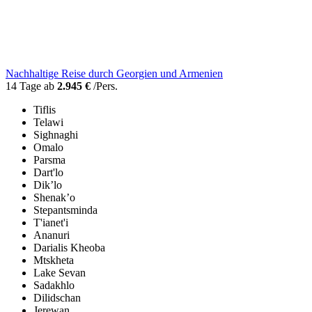
Nachhaltige Reise durch Georgien und Armenien
14 Tage ab
2.945 €
/Pers.
Tiflis
Telawi
Sighnaghi
Omalo
Parsma
Dart'lo
Dik’lo
Shenak’o
Stepantsminda
T'ianet'i
Ananuri
Darialis Kheoba
Mtskheta
Lake Sevan
Sadakhlo
Dilidschan
Jerewan