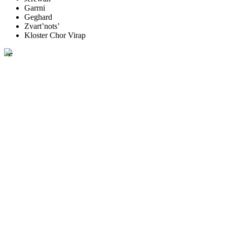
Garrni
Geghard
Zvart’nots’
Kloster Chor Virap