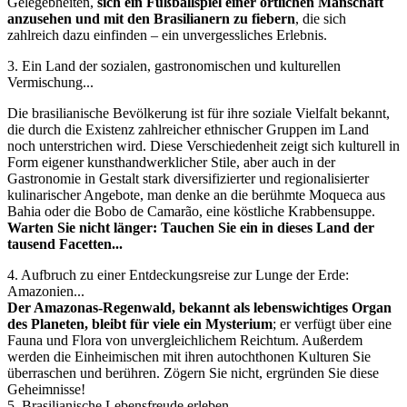
Gelegebheiten,
sich ein Fußballspiel einer örtlichen Manschaft
anzusehen und mit den Brasilianern zu fiebern
, die sich
zahlreich dazu einfinden – ein unvergessliches Erlebnis.
3
.
Ein Land der sozialen, gastronomischen und kulturellen
Vermischung...
Die brasilianische Bevölkerung ist für ihre soziale Vielfalt bekannt,
die durch die Existenz zahlreicher ethnischer Gruppen im Land
noch unterstrichen wird. Diese Verschiedenheit zeigt sich kulturell in
Form eigener kunsthandwerklicher Stile, aber auch in der
Gastronomie in Gestalt stark diversifizierter und regionalisierter
kulinarischer Angebote, man denke an die berühmte Moqueca aus
Bahia oder die Bobo de Camarão, eine köstliche Krabbensuppe.
Warten Sie nicht länger: Tauchen Sie ein in dieses Land der
tausend Facetten...
4
.
Aufbruch zu einer Entdeckungsreise zur Lunge der Erde:
Amazonien...
Der Amazonas-Regenwald, bekannt als lebenswichtiges Organ
des Planeten, bleibt für viele ein Mysterium
; er verfügt über eine
Fauna und Flora von unvergleichlichem Reichtum. Außerdem
werden die Einheimischen mit ihren autochthonen Kulturen Sie
überraschen und berühren. Zögern Sie nicht, ergründen Sie diese
Geheimnisse!
5
.
Brasilianische Lebensfreude erleben...