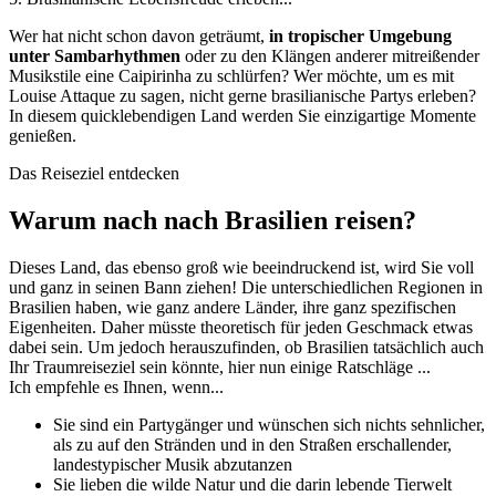
Wer hat nicht schon davon geträumt,
in tropischer Umgebung
unter Sambarhythmen
oder zu den Klängen anderer mitreißender
Musikstile eine Caipirinha zu schlürfen? Wer möchte, um es mit
Louise Attaque zu sagen, nicht gerne brasilianische Partys erleben?
In diesem quicklebendigen Land werden Sie einzigartige Momente
genießen.
Das Reiseziel entdecken
Warum nach nach Brasilien reisen?
Dieses Land, das ebenso groß wie beeindruckend ist, wird Sie voll
und ganz in seinen Bann ziehen! Die unterschiedlichen Regionen in
Brasilien haben, wie ganz andere Länder, ihre ganz spezifischen
Eigenheiten. Daher müsste theoretisch für jeden Geschmack etwas
dabei sein. Um jedoch herauszufinden, ob Brasilien tatsächlich auch
Ihr Traumreiseziel sein könnte, hier nun einige Ratschläge ...
Ich empfehle es Ihnen, wenn...
Sie sind ein Partygänger und wünschen sich nichts sehnlicher,
als zu auf den Stränden und in den Straßen erschallender,
landestypischer Musik abzutanzen
Sie lieben die wilde Natur und die darin lebende Tierwelt