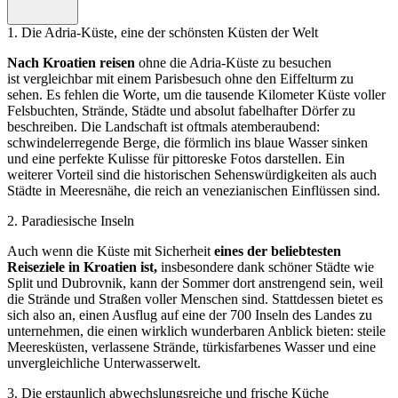
1
.
Die Adria-Küste, eine der schönsten Küsten der Welt
Nach Kroatien reisen
ohne die Adria-Küste zu besuchen
ist vergleichbar mit einem Parisbesuch ohne den Eiffelturm zu
sehen. Es fehlen die Worte, um die tausende Kilometer Küste voller
Felsbuchten, Strände, Städte und absolut fabelhafter Dörfer zu
beschreiben. Die Landschaft ist oftmals atemberaubend:
schwindelerregende Berge, die förmlich ins blaue Wasser sinken
und eine perfekte Kulisse für pittoreske Fotos darstellen. Ein
weiterer Vorteil sind die historischen Sehenswürdigkeiten als auch
Städte in Meeresnähe, die reich an venezianischen Einflüssen sind.
2
.
Paradiesische Inseln
Auch wenn die Küste mit Sicherheit
eines der beliebtesten
Reiseziele in Kroatien ist,
insbesondere dank schöner Städte wie
Split und Dubrovnik, kann der Sommer dort anstrengend sein, weil
die Strände und Straßen voller Menschen sind. Stattdessen bietet es
sich also an, einen Ausflug auf eine der 700 Inseln des Landes zu
unternehmen, die einen wirklich wunderbaren Anblick bieten: steile
Meeresküsten, verlassene Strände, türkisfarbenes Wasser und eine
unvergleichliche Unterwasserwelt.
3
.
Die erstaunlich abwechslungsreiche und frische Küche