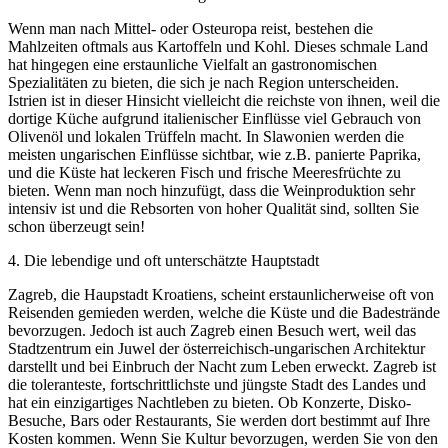
Wenn man nach Mittel- oder Osteuropa reist, bestehen die
Mahlzeiten oftmals aus Kartoffeln und Kohl. Dieses schmale Land
hat hingegen eine erstaunliche Vielfalt an gastronomischen
Spezialitäten zu bieten, die sich je nach Region unterscheiden.
Istrien ist in dieser Hinsicht vielleicht die reichste von ihnen, weil die
dortige Küche aufgrund italienischer Einflüsse viel Gebrauch von
Olivenöl und lokalen Trüffeln macht. In Slawonien werden die
meisten ungarischen Einflüsse sichtbar, wie z.B. panierte Paprika,
und die Küste hat leckeren Fisch und frische Meeresfrüchte zu
bieten. Wenn man noch hinzufügt, dass die Weinproduktion sehr
intensiv ist und die Rebsorten von hoher Qualität sind, sollten Sie
schon überzeugt sein!
4
.
Die lebendige und oft unterschätzte Hauptstadt
Zagreb, die Haupstadt Kroatiens, scheint erstaunlicherweise oft von
Reisenden gemieden werden, welche die Küste und die Badestrände
bevorzugen. Jedoch ist auch Zagreb einen Besuch wert, weil das
Stadtzentrum ein Juwel der österreichisch-ungarischen Architektur
darstellt und bei Einbruch der Nacht zum Leben erweckt. Zagreb ist
die toleranteste, fortschrittlichste und jüngste Stadt des Landes und
hat ein einzigartiges Nachtleben zu bieten. Ob Konzerte, Disko-
Besuche, Bars oder Restaurants, Sie werden dort bestimmt auf Ihre
Kosten kommen. Wenn Sie Kultur bevorzugen, werden Sie von den