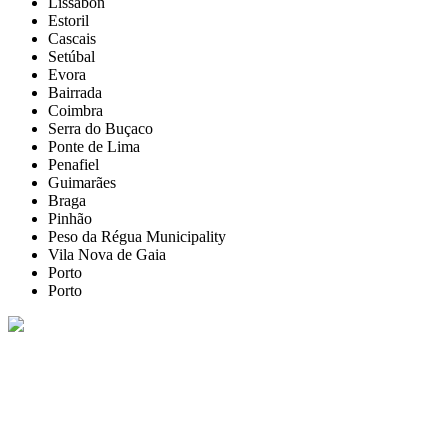
Lissabon
Estoril
Cascais
Setúbal
Evora
Bairrada
Coimbra
Serra do Buçaco
Ponte de Lima
Penafiel
Guimarães
Braga
Pinhão
Peso da Régua Municipality
Vila Nova de Gaia
Porto
Porto