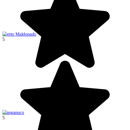
Puerto Maldonado
5
Llanganuco
5