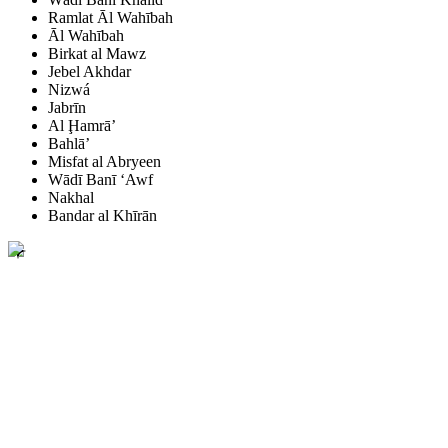
Ramlat Āl Wahībah
Āl Wahībah
Birkat al Mawz
Jebel Akhdar
Nizwá
Jabrīn
Al Ḩamrā’
Bahlā’
Misfat al Abryeen
Wādī Banī ‘Awf
Nakhal
Bandar al Khīrān