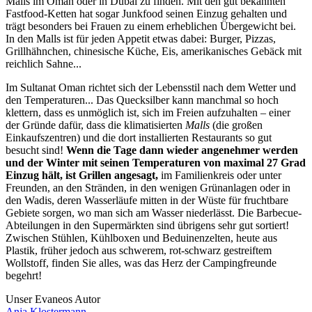
Malls im Oman oder in Dubai zu finden. Mit den gut bekannten
Fastfood-Ketten hat sogar Junkfood seinen Einzug gehalten und
trägt besonders bei Frauen zu einem erheblichen Übergewicht bei.
In den Malls ist für jeden Appetit etwas dabei: Burger, Pizzas,
Grillhähnchen, chinesische Küche, Eis, amerikanisches Gebäck mit
reichlich Sahne...
Im Sultanat Oman richtet sich der Lebensstil nach dem Wetter und
den Temperaturen... Das Quecksilber kann manchmal so hoch
klettern, dass es unmöglich ist, sich im Freien aufzuhalten – einer
der Gründe dafür, dass die klimatisierten
Malls
(die großen
Einkaufszentren) und die dort installierten Restaurants so gut
besucht sind!
Wenn die Tage dann wieder angenehmer werden
und der Winter mit seinen Temperaturen von maximal 27 Grad
Einzug hält, ist Grillen angesagt,
im Familienkreis oder unter
Freunden, an den Stränden, in den wenigen Grünanlagen oder in
den Wadis, deren Wasserläufe mitten in der Wüste für fruchtbare
Gebiete sorgen, wo man sich am Wasser niederlässt. Die Barbecue-
Abteilungen in den Supermärkten sind übrigens sehr gut sortiert!
Zwischen Stühlen, Kühlboxen und Beduinenzelten, heute aus
Plastik, früher jedoch aus schwerem, rot-schwarz gestreiftem
Wollstoff, finden Sie alles, was das Herz der Campingfreunde
begehrt!
Unser Evaneos Autor
Anja
Klostermann