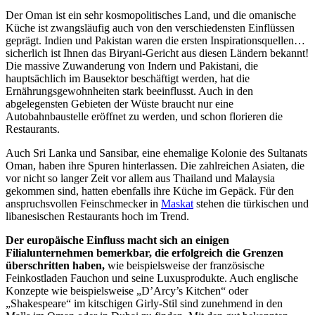
Der Oman ist ein sehr kosmopolitisches Land, und die omanische
Küche ist zwangsläufig auch von den verschiedensten Einflüssen
geprägt. Indien und Pakistan waren die ersten Inspirationsquellen…
sicherlich ist Ihnen das Biryani-Gericht aus diesen Ländern bekannt!
Die massive Zuwanderung von Indern und Pakistani, die
hauptsächlich im Bausektor beschäftigt werden, hat die
Ernährungsgewohnheiten stark beeinflusst. Auch in den
abgelegensten Gebieten der Wüste braucht nur eine
Autobahnbaustelle eröffnet zu werden, und schon florieren die
Restaurants.
Auch Sri Lanka und Sansibar, eine ehemalige Kolonie des Sultanats
Oman, haben ihre Spuren hinterlassen. Die zahlreichen Asiaten, die
vor nicht so langer Zeit vor allem aus Thailand und Malaysia
gekommen sind, hatten ebenfalls ihre Küche im Gepäck. Für den
anspruchsvollen Feinschmecker in
Maskat
stehen die türkischen und
libanesischen Restaurants hoch im Trend.
Der europäische Einfluss macht sich an einigen
Filialunternehmen bemerkbar, die erfolgreich die Grenzen
überschritten haben,
wie beispielsweise der französische
Feinkostladen Fauchon und seine Luxusprodukte. Auch englische
Konzepte wie beispielsweise „D’Arcy’s Kitchen“ oder
„Shakespeare“ im kitschigen Girly-Stil sind zunehmend in den