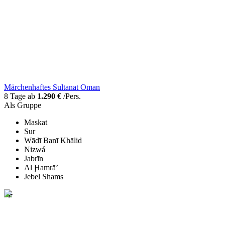
Märchenhaftes Sultanat Oman
8 Tage ab
1.290 €
/Pers.
Als Gruppe
Maskat
Sur
Wādī Banī Khālid
Nizwá
Jabrīn
Al Ḩamrā’
Jebel Shams