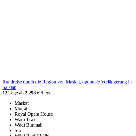
Rundreise durch die Region von Maskat, optionale Verlängerung in
Salalah
12 Tage ab
2.298 €
/Pers.
Maskat
Muţraḩ
Royal Opera House
Wādī Ţīwī
Wādī Bimmah
Sur
Wādī Banī Khālid