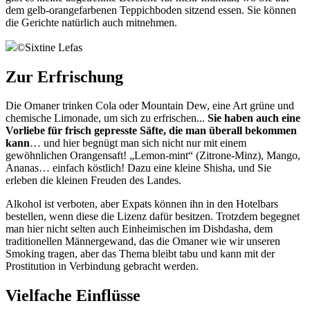
dem gelb-orangefarbenen Teppichboden sitzend essen. Sie können
die Gerichte natürlich auch mitnehmen.
©
Sixtine Lefas
Zur Erfrischung
Die Omaner trinken Cola oder Mountain Dew, eine Art grüne und
chemische Limonade, um sich zu erfrischen...
Sie haben auch eine
Vorliebe für frisch gepresste Säfte, die man überall bekommen
kann
… und hier begnügt man sich nicht nur mit einem
gewöhnlichen Orangensaft! „Lemon-mint“ (Zitrone-Minz), Mango,
Ananas… einfach köstlich! Dazu eine kleine Shisha, und Sie
erleben die kleinen Freuden des Landes.
Alkohol ist verboten, aber Expats können ihn in den Hotelbars
bestellen, wenn diese die Lizenz dafür besitzen. Trotzdem begegnet
man hier nicht selten auch Einheimischen im Dishdasha, dem
traditionellen Männergewand, das die Omaner wie wir unseren
Smoking tragen, aber das Thema bleibt tabu und kann mit der
Prostitution in Verbindung gebracht werden.
Vielfache Einflüsse