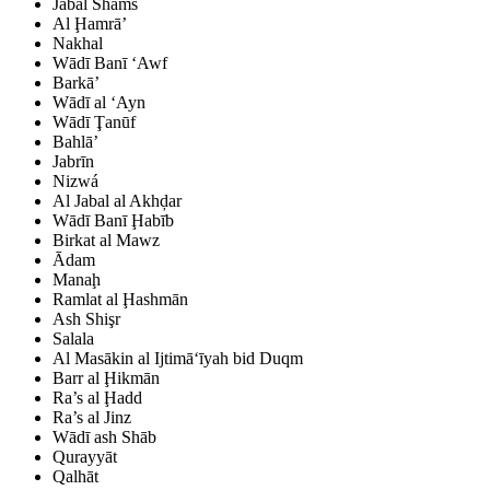
Jabal Shams
Al Ḩamrā’
Nakhal
Wādī Banī ‘Awf
Barkā’
Wādī al ‘Ayn
Wādī Ţanūf
Bahlā’
Jabrīn
Nizwá
Al Jabal al Akhḑar
Wādī Banī Ḩabīb
Birkat al Mawz
Ādam
Manaḩ
Ramlat al Ḩashmān
Ash Shişr
Salala
Al Masākin al Ijtimā‘īyah bid Duqm
Barr al Ḩikmān
Ra’s al Ḩadd
Ra’s al Jinz
Wādī ash Shāb
Qurayyāt
Qalhāt