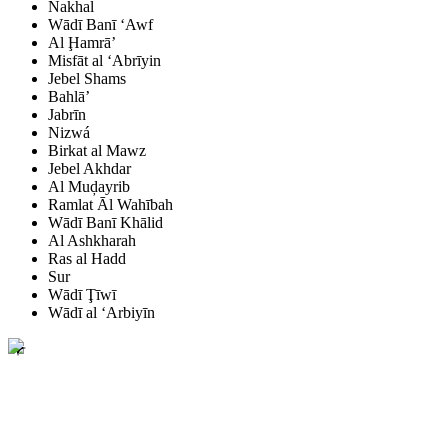
Nakhal
Wādī Banī ‘Awf
Al Ḩamrā’
Misfāt al ‘Abrīyin
Jebel Shams
Bahlā’
Jabrīn
Nizwá
Birkat al Mawz
Jebel Akhdar
Al Muḑayrib
Ramlat Āl Wahībah
Wādī Banī Khālid
Al Ashkharah
Ras al Hadd
Sur
Wādī Ţīwī
Wādī al ‘Arbiyīn