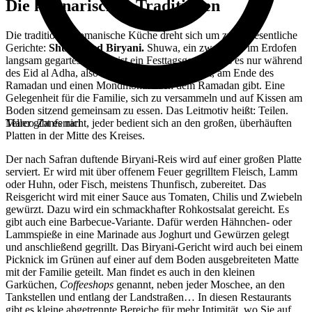
Die kulinarischen Traditionen
Die traditionelle omanische Küche dreht sich um zwei wesentliche
Gerichte:
Shuwa und Biryani.
Shuwa, ein zwei Tage im Erdofen
langsam gegartes Lamm, ist ein Festtagsgericht, das es nur während
des Eid al Adha, also am islamischen Opferfest, am Ende des
Ramadan und einen Mondmonat nach dem Ramadan gibt. Eine
Gelegenheit für die Familie, sich zu versammeln und auf Kissen am
Boden sitzend gemeinsam zu essen. Das Leitmotiv heißt: Teilen.
Teller gibt es nicht, jeder bedient sich an den großen, überhäuften
Marco Zanferrari
Platten in der Mitte des Kreises.
Der nach Safran duftende Biryani-Reis wird auf einer großen Platte
serviert. Er wird mit über offenem Feuer gegrilltem Fleisch, Lamm
oder Huhn, oder Fisch, meistens Thunfisch, zubereitet. Das
Reisgericht wird mit einer Sauce aus Tomaten, Chilis und Zwiebeln
gewürzt. Dazu wird ein schmackhafter Rohkostsalat gereicht. Es
gibt auch eine Barbecue-Variante. Dafür werden Hähnchen- oder
Lammspieße in eine Marinade aus Joghurt und Gewürzen gelegt
und anschließend gegrillt. Das Biryani-Gericht wird auch bei einem
Picknick im Grünen auf einer auf dem Boden ausgebreiteten Matte
mit der Familie geteilt. Man findet es auch in den kleinen
Garküchen,
Coffeeshops
genannt, neben jeder Moschee, an den
Tankstellen und entlang der Landstraßen… In diesen Restaurants
gibt es kleine abgetrennte Bereiche für mehr Intimität, wo Sie auf