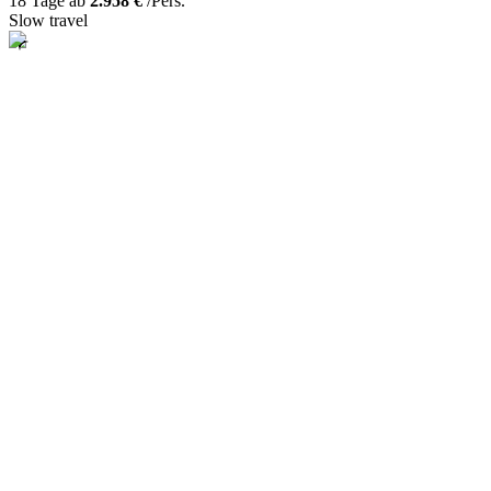
18 Tage ab
2.958 €
/Pers.
Slow travel