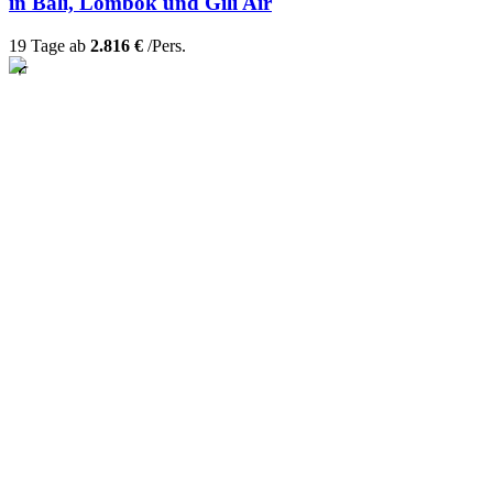
in Bali, Lombok und Gili Air
19 Tage ab
2.816 €
/Pers.