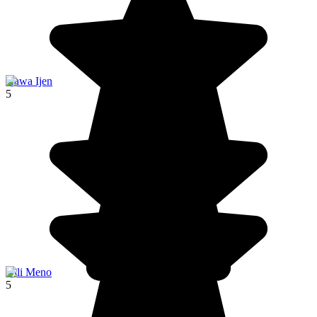
Kawa Ijen
5
Gili Meno
5