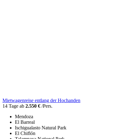
Mietwagenreise entlang der Hochanden
14 Tage ab
2.550 €
/Pers.
Mendoza
El Barreal
Ischigualasto Natural Park
El Chiflón
Talampaya National Park