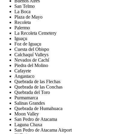
Buenos Aires
San Telmo
La Boca
Plaza de Mayo
Recoleta
Palermo
La Recoleta Cemetery
Iguaçu
Foz de Iguaçu
Cuesta del Obispo
Calchaquí Valleys
Nevados de Cachí
Piedra del Molino
Cafayete
Angastaco
Quebrada de las Flechas
Quebrada de las Conchas
Quebrada del Toro
Purmamarca
Salinas Grandes
Quebrada de Humahuaca
Moon Valley
San Pedro de Atacama
Laguna Chaxa
San Pedro de Atacama Airport