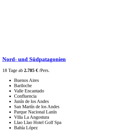
Nord- und Südpatagonien
18 Tage ab
2.785 €
/Pers.
Buenos Aires
Bariloche
Valle Encantado
Confluencia
Junín de los Andes
San Martín de los Andes
Parque Nacional Lanín
Villa La Angostura
Llao Llao Hotel Golf Spa
Bahía López