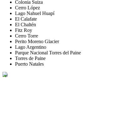
Colonia Suiza
Cerro López
Lago Nahuel Huapí
El Calafate
El Chaltén
Fitz Roy
Cerro Torre
Perito Moreno Glacier
Lago Argentino
Parque Nacional Torres del Paine
Torres de Paine
Puerto Natales