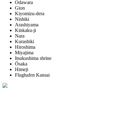
Odawara
Gion
Kiyomizu-dera
Nishiki
Arashiyama
Kinkaku-ji
Nara
Kurashiki
Hiroshima
Miyajima
Itsukushima shrine
Ōsaka
Himeji
Flughafen Kansai