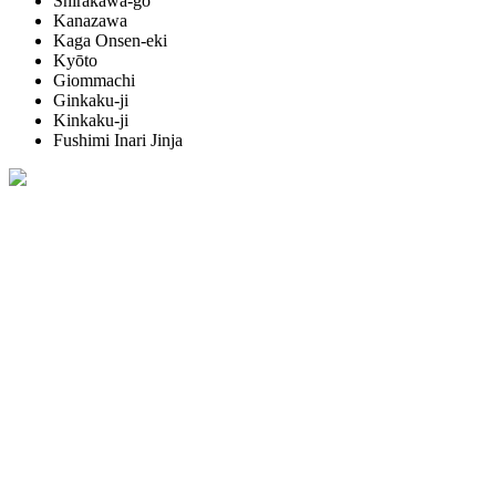
Shirakawa-go
Kanazawa
Kaga Onsen-eki
Kyōto
Giommachi
Ginkaku-ji
Kinkaku-ji
Fushimi Inari Jinja