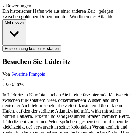
2 Bewertungen
Ein historischer Hafen wie aus einer anderen Zeit - gelegen
zwischen goldenen Dünen und den Windboen des Atlantiks.
Mehr lesen
Reiseplanung kostenlos starten
Besuchen Sie Lüderitz
Von
Severine François
·
23/03/2026
In Lüderitz in Namibia tauchen Sie in eine faszinierende Kulisse ein:
zwischen türkisblauem Meer, ockerfarbenem Wüstenland und
deutscher Architektur scheint die Zeit stillzustehen. Dieser kleine
Hafen, auf den der südliche Atlantikwind trifft, wirkt mit seinen
bunten Häusern, Erkern und sandgesäumten Straßen ziemlich Retro.
Lüderitz lebt von seinen Widersprüchen: gespenstisch und lebendig
gleichzeitig, tief verwurzelt in seiner kolonialen Vergangenheit und
zugleich nahe an einer unberührten, fast mondähnlichen Natur. Hier