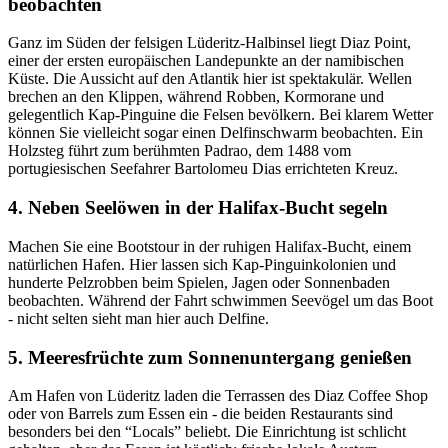
beobachten
Ganz im Süden der felsigen Lüderitz-Halbinsel liegt Diaz Point,
einer der ersten europäischen Landepunkte an der namibischen
Küste. Die Aussicht auf den Atlantik hier ist spektakulär. Wellen
brechen an den Klippen, während Robben, Kormorane und
gelegentlich Kap-Pinguine die Felsen bevölkern. Bei klarem Wetter
können Sie vielleicht sogar einen Delfinschwarm beobachten. Ein
Holzsteg führt zum berühmten Padrao, dem 1488 vom
portugiesischen Seefahrer Bartolomeu Dias errichteten Kreuz.
4. Neben Seelöwen in der Halifax-Bucht segeln
Machen Sie eine Bootstour in der ruhigen Halifax-Bucht, einem
natürlichen Hafen. Hier lassen sich Kap-Pinguinkolonien und
hunderte Pelzrobben beim Spielen, Jagen oder Sonnenbaden
beobachten. Während der Fahrt schwimmen Seevögel um das Boot
- nicht selten sieht man hier auch Delfine.
5. Meeresfrüchte zum Sonnenuntergang genießen
Am Hafen von Lüderitz laden die Terrassen des Diaz Coffee Shop
oder von Barrels zum Essen ein - die beiden Restaurants sind
besonders bei den “Locals” beliebt. Die Einrichtung ist schlicht