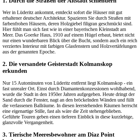
1. Durch die Straßen der Altstadt schlendern
Wer in Lüderitz ankommt, entdeckt sofort die Häuser mit gut
erhaltener deutscher Architektur. Spazieren Sie durch Straßen mit
farbenfrohen Häusern, deren Holzgiebel filigran geschmückt sind.
Hier fühlt man sich fast wie in einer bayerischen Kleinstadt am
Meer. Das Goerke Haus, 1910 auf einem Hügel erbaut, bietet nicht
nur einen wunderbaren Blick über die Bucht, sondern auch ein reich
verziertes Interieur mit farbigen Glasfenstern und Holzvertäfelungen
aus der genannten Epoche.
2. Die versandete Geisterstadt Kolmanskop
erkunden
Nur 15 Autominuten von Lüderitz entfernt liegt Kolmanskop - ein
fast unrealer Ort. Einst durch Diamantenkonzessionen wohlhabend,
wurde die Stadt in den 1950er Jahren aufgegeben. Heute dringt der
Sand durch die Fenster, nagt an den bröckelnden Wänden und füllt
die verlassenen Ballräume. In diesen leerstehenden Räumen herrscht
eine eigenartige Stille, fast als wäre die Zeit stehengeblieben.
Geführte Touren geben einen tieferen Einblick in diese kurzlebige,
glanzvolle Vergangenheit.
3. Tierische Meeresbewohner am Diaz Point