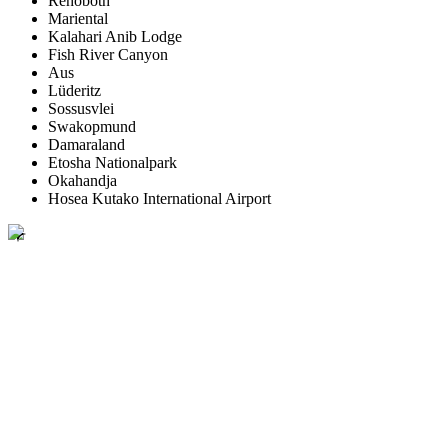
Rehoboth
Mariental
Kalahari Anib Lodge
Fish River Canyon
Aus
Lüderitz
Sossusvlei
Swakopmund
Damaraland
Etosha Nationalpark
Okahandja
Hosea Kutako International Airport