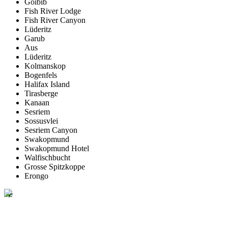
Goibib
Fish River Lodge
Fish River Canyon
Lüderitz
Garub
Aus
Lüderitz
Kolmanskop
Bogenfels
Halifax Island
Tirasberge
Kanaan
Sesriem
Sossusvlei
Sesriem Canyon
Swakopmund
Swakopmund Hotel
Walfischbucht
Grosse Spitzkoppe
Erongo