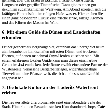
gehalten, aber das Essen ist köstlich: frische lokale Austern,
Langusten oder gegrillte Tintenfische. Dazu gibt es einen gut
gekühlten südafrikanischen Weißwein. Am Abend spiegeln sich die
kräftigen Himmelstöne im ruhigen Hafenwasser. Hier erleben Sie
einen ganz besonderen Luxus: eine frische Brise, salzige Aromen
und das Klirren der Masten im Wind.
6. Mit einem Guide die Dünen und Landschaften
erkunden
Früher gesperrt als Bergbaugebiet, offenbart das Sperrgebiet heute
atemberaubende Landschaften mit roten Dünen und trockenen
Ebenen, auf denen manchmal Oryx-Herden zu sehen sind. Mit
einem erfahrenen lokalen Guide kann man dieses einzigartige
Gebiet im 4x4 entdecken. Jede Route erzählt eine andere Facette der
Wüstenseele: verlassene Bergarbeiterlager, widerstandsfähige
Tierwelt und eine Pflanzenwelt, die sich an dieses raue Umfeld
angepasst hat.
7. Die lokale Kultur an der Lüderitz Waterfront
erleben
Die neu gestaltete Uferpromenade zeigt eine lebendige Seite der
Stadt. Hinter bunten Fassaden stecken Kunsthandwerkshops, Cafés