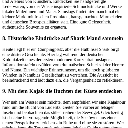
und Ateliers von Künstlern. Entdecken Sie handgefertigte
Lederwaren, von der Wüste inspirierte Schmuckstücke und Werke
lokaler Malerinnen und Maler. Samstags findet hier manchmal ein
kleiner Markt mit frischen Produkten, hausgemachten Marmeladen
und deutschen Brotspezialitäten statt. Eine gute Gelegenheit,
authentische Souvenirs zu ergattern.
8. Historische Eindrücke auf Shark Island sammeln
Heute liegt hier ein Campingplatz, aber die Halbinsel Shark birgt
eine düstere Geschichte. Hier lag während der deutschen
Kolonialzeit eines der ersten modernen Konzentrationslager .
Informationstafeln erzählen vom dramatischen Schicksal der Herero
und Nama. Ein wichtiger Erinnerungsort, um die noch spürbaren
Wunden in Namibias Gesellschaft zu verstehen. Die Aussicht ist
beeindruckend und lädt dazu ein, die Vergangenheit zu reflektieren.
9. Mit dem Kajak die Buchten der Küste entdecken
Wer nah am Wasser sein möchte, dem empfehlen wir eine Kajaktour
rund um die Bucht von Lüderitz. Geiten Sie vorbei an felsigen
Inseln und beobachten das stille Treiben der Seevögel. Gleichzeitig
ist das eine hervorragende Möglichkeit, die Seelöwen aus einer
neuen Perspektive zu erleben - in Ruhe und ohne sie zu stören. Wer
möchte, kann die Tour auch mit einem lokalen Guide unternehmen,