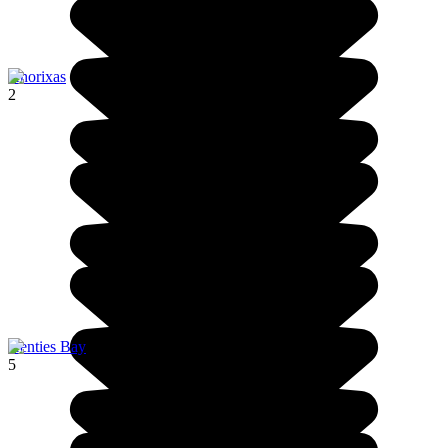
Khorixas
2
Henties Bay
5