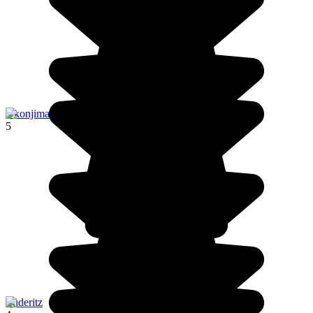
Okonjima
5
Lüderitz