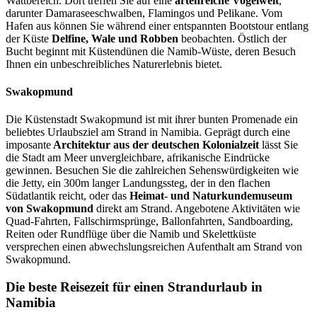
Wattbereich. Dort treffen Sie auf eine
artenreiche Vogelwelt
,
darunter Damaraseeschwalben, Flamingos und Pelikane. Vom
Hafen aus können Sie während einer entspannten Bootstour entlang
der Küste
Delfine, Wale und Robben
beobachten. Östlich der
Bucht beginnt mit Küstendünen die Namib-Wüste, deren Besuch
Ihnen ein unbeschreibliches Naturerlebnis bietet.
Swakopmund
Die Küstenstadt Swakopmund ist mit ihrer bunten Promenade ein
beliebtes Urlaubsziel am Strand in Namibia. Geprägt durch eine
imposante
Architektur aus der deutschen Kolonialzeit
lässt Sie
die Stadt am Meer unvergleichbare, afrikanische Eindrücke
gewinnen. Besuchen Sie die zahlreichen Sehenswürdigkeiten wie
die Jetty, ein 300m langer Landungssteg, der in den flachen
Südatlantik reicht, oder das
Heimat- und Naturkundemuseum
von Swakopmund
direkt am Strand. Angebotene Aktivitäten wie
Quad-Fahrten, Fallschirmsprünge, Ballonfahrten, Sandboarding,
Reiten oder Rundflüge über die Namib und Skelettküste
versprechen einen abwechslungsreichen Aufenthalt am Strand von
Swakopmund.
Die beste Reisezeit für einen Strandurlaub in
Namibia