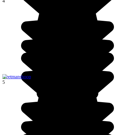
4
Keetmanshoop
5