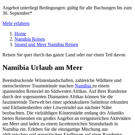
Angebot unterliegt Bedingungen: gültig für alle Buchungen bis zum
30. September*
Mehr erfahren
Home
Namibia Reisen
Strand und Meer Namibia Reisen
Reisen Sie quer durch das ganze Land oder nur einen Teil davon
Namibia Urlaub am Meer
Beeindruckende Wüstenlandschaften, zahlreiche Wildtiere und
menschenleere Traumstrände machen
Namibia
zu einem
spannenden Reiseziel im Südwesten Afrikas. Auf Ihrer Rundreise
durch den sogenannten Diamanten Afrikas können Sie die
faszinierende Tierwelt bei einer spektakulären Safaritour erkunden
und Elefantenherden oder Löwenrudel aus nächster Nähe
beobachten. Die vielzähligen Küstenstädte entlang des Atlantiks
bieten Reisenden ein großes Angebot an ereignisreichen Aktivitäten
am Meer und laden zu einem facettenreichen Strandurlaub in
Namibia ein. Erleben Sie die einzigartige Mischung aus
afrikanischen und europäischen Einflüssen auf einer Rundreise