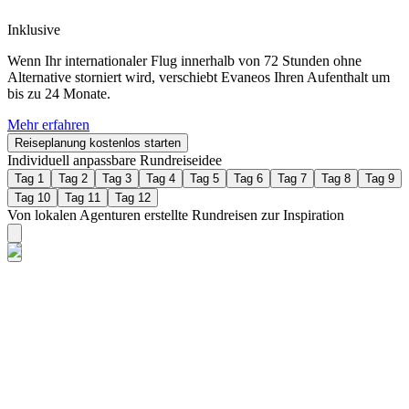
Inklusive
Wenn Ihr internationaler Flug innerhalb von 72 Stunden ohne
Alternative storniert wird, verschiebt Evaneos Ihren Aufenthalt um
bis zu 24 Monate.
Mehr erfahren
Reiseplanung kostenlos starten
Individuell anpassbare Rundreiseidee
Tag 1
Tag 2
Tag 3
Tag 4
Tag 5
Tag 6
Tag 7
Tag 8
Tag 9
Tag 10
Tag 11
Tag 12
Von lokalen Agenturen erstellte Rundreisen zur Inspiration