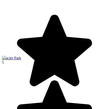
Glacier Park
5