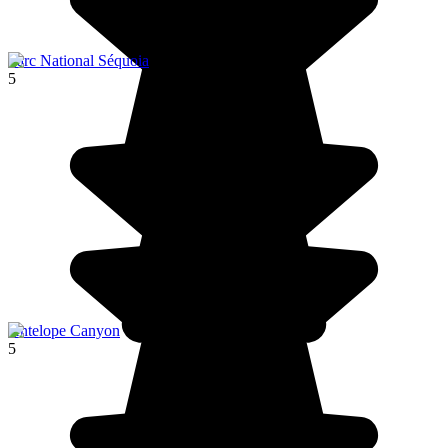
Parc National Séquoia
5
Antelope Canyon
5