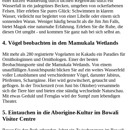
einer kurzen Wanderung durch dichten Regenwald stürzt ein
Wasserfall in ein jadegrünes Becken, umgeben von ockerfarbenen
Felsen. Hier erleben Sie pures Glück: Schwimmen in klarem
Wasser, vielleicht nur begleitet von einer Libelle oder einem sich
sonnenden Waran. Weniger häufig besucht als die Jim Jim Falls,
bietet Maguk eine naturnahe Erfahrung. Erleben Sie die Ruhe, die
diesen Ort umgibt - und kommen Sie ganz nah bei sich selbst an.
4. Vögel beobachten in den Mamukala Wetlands
Mit mehr als 280 registrierte Vogelarten ist Kakadu ein Paradies für
Ornithologinnen und Ornithologen. Einer der besten
Beobachtungsorte sind die Mamukala Wetlands. Von einem
unauffälligen Aussichtspunkt blicken Sie auf ein weites Wasserfeld
voller Lotusblumen und verschiedenster Vögel, darunter Jabirus,
Pfeifenten, Scharrgänse. Hier wird gezwitschert, getaucht und
geflogen. In der Trockenzeit (von Juni bis Oktober) versammeln
sich die Tiere hier und bieten eine ständig wechselnde Naturschau.
Mit etwas Geduld und Fernglas wird der Sumpf zum lebendigen
Theater.
5. Eintauchen in die Aborigine-Kultur im Bowali
Visitor Centre