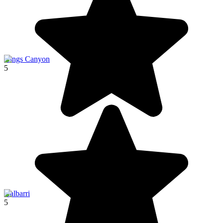
Kings Canyon
5
Kalbarri
5