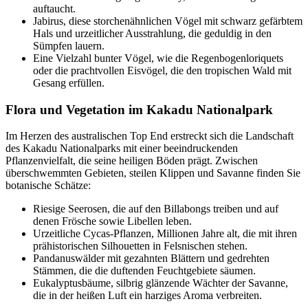
auftaucht.
Jabirus, diese storchenähnlichen Vögel mit schwarz gefärbtem
Hals und urzeitlicher Ausstrahlung, die geduldig in den
Sümpfen lauern.
Eine Vielzahl bunter Vögel, wie die Regenbogenloriquets
oder die prachtvollen Eisvögel, die den tropischen Wald mit
Gesang erfüllen.
Flora und Vegetation im Kakadu Nationalpark
Im Herzen des australischen Top End erstreckt sich die Landschaft
des Kakadu Nationalparks mit einer beeindruckenden
Pflanzenvielfalt, die seine heiligen Böden prägt. Zwischen
überschwemmten Gebieten, steilen Klippen und Savanne finden Sie
botanische Schätze:
Riesige Seerosen, die auf den Billabongs treiben und auf
denen Frösche sowie Libellen leben.
Urzeitliche Cycas-Pflanzen, Millionen Jahre alt, die mit ihren
prähistorischen Silhouetten in Felsnischen stehen.
Pandanuswälder mit gezahnten Blättern und gedrehten
Stämmen, die die duftenden Feuchtgebiete säumen.
Eukalyptusbäume, silbrig glänzende Wächter der Savanne,
die in der heißen Luft ein harziges Aroma verbreiten.