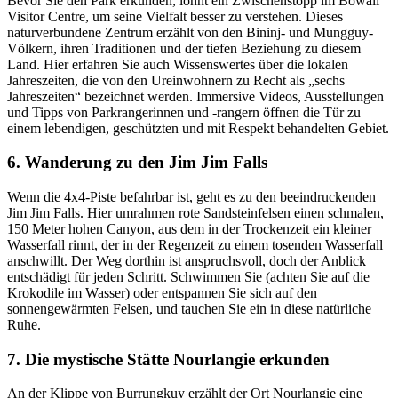
Bevor Sie den Park erkunden, lohnt ein Zwischenstopp im Bowali
Visitor Centre, um seine Vielfalt besser zu verstehen. Dieses
naturverbundene Zentrum erzählt von den Bininj- und Mungguy-
Völkern, ihren Traditionen und der tiefen Beziehung zu diesem
Land. Hier erfahren Sie auch Wissenswertes über die lokalen
Jahreszeiten, die von den Ureinwohnern zu Recht als „sechs
Jahreszeiten“ bezeichnet werden. Immersive Videos, Ausstellungen
und Tipps von Parkrangerinnen und -rangern öffnen die Tür zu
einem lebendigen, geschützten und mit Respekt behandelten Gebiet.
6. Wanderung zu den Jim Jim Falls
Wenn die 4x4-Piste befahrbar ist, geht es zu den beeindruckenden
Jim Jim Falls. Hier umrahmen rote Sandsteinfelsen einen schmalen,
150 Meter hohen Canyon, aus dem in der Trockenzeit ein kleiner
Wasserfall rinnt, der in der Regenzeit zu einem tosenden Wasserfall
anschwillt. Der Weg dorthin ist anspruchsvoll, doch der Anblick
entschädigt für jeden Schritt. Schwimmen Sie (achten Sie auf die
Krokodile im Wasser) oder entspannen Sie sich auf den
sonnengewärmten Felsen, und tauchen Sie ein in diese natürliche
Ruhe.
7. Die mystische Stätte Nourlangie erkunden
An der Klippe von Burrungkuy erzählt der Ort Nourlangie eine