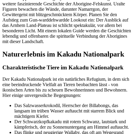
weitere faszinierende Geschichte der Aborigine-Felskunst. Uralte
Figuren bewachen die Wände, darunter Namarrgon, der
Gewittergeist mit blitzgeschmücktem Körper. Planen Sie den
Aufstieg zum Gun-warddehwardde Lookout ein: Der Ausblick auf
das Arnhem Land-Plateau ist schlicht spektakulär, vor allem bei
besonderen Licht. Mit einem lokalen Guide werden die Geschichten
lebendig und offenbaren die spirituelle Verbindung der Aborigines
mit dieser Landschaft.
Naturerlebnis im Kakadu Nationalpark
Charakteristische Tiere im Kakadu Nationalpark
Der Kakadu Nationalpark ist ein natürliches Refugium, in dem sich
eine beeindruckende Vielfalt an Tieren beobachten lässt - von
ikonischen Arten bis zu scheuen Bewohnerinnen und Bewohnern.
Hier einige unvergessliche Begegnungen:
Das Salzwasserkrokodil, Herrscher der Billabongs, das
langsam im trüben Wasser auftaucht mit starrem Blick und
mächtigem Kiefer.
Der Schwarzkopfkakadu mit rotem Schwanz, lautstark und
kämpferisch, der zu Sonnenuntergang am Himmel auftaucht.
Das flinke und neugierige Wallaby, das oft am Wegesrand