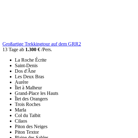
Großartige Trekkingtour auf dem GRR2
13 Tage ab
1.300 €
/Pers.
La Roche Écrite
Saint-Denis
Dos d'Âne
Les Deux Bras
Aurère
Îlet à Malheur
Grand-Place les Hauts
Îlet des Orangers
Trois Roches
Marla
Col du Taïbit
Cilaos
Piton des Neiges
Piton Textor
Plaine des Sables