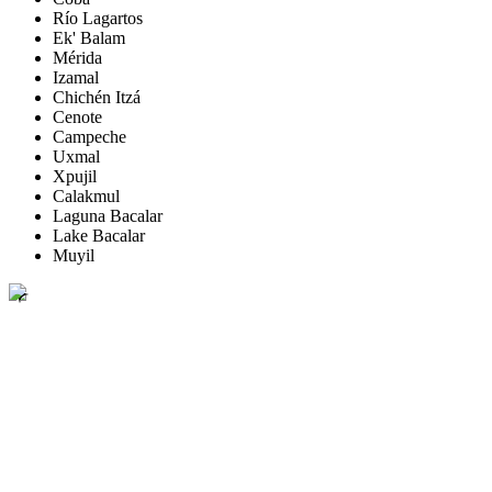
Río Lagartos
Ek' Balam
Mérida
Izamal
Chichén Itzá
Cenote
Campeche
Uxmal
Xpujil
Calakmul
Laguna Bacalar
Lake Bacalar
Muyil