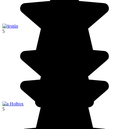
Celestún
5
Isla Holbox
5