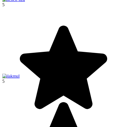
5
Calakmul
5